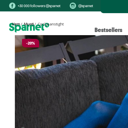
+30 000 followers @sparnet
@sparnet
Hem
/
Muoti
/ Cool Jeanstight
Bestsellers
-20%