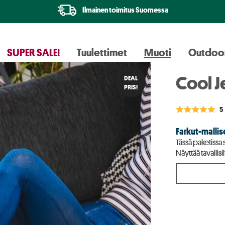
Ilmainen toimitus Suomessa
SUPER SALE!
Tuulettimet
Muoti
Outdoo
Cool J
DEAL
PRIS!
5
Farkut-mallis
Tässä paketissa s
Näyttää tavallis