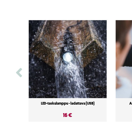
LED-taskulamppu - ladattava (USB)
A
16 €