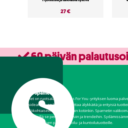
27 €
60 päivän palautuso
Tietoa Sparnet
Sparnet on ruotsalaisen Stores For You -yrityksen luoma palve
Perusideamme on löytää ja tuottaa älykkäitä ja erityisiä tuottei
henkilökohtaiseen käyttöön, kuin kotiinkin. Sparnetin valikoi
joustava, sillä se perustuu kausiin ja trendeihin. Sydämissä
kuitenkin erityinen paikka ulkoilu- ja kuntoilutuotteille.