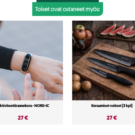
Toiset ovat ostaneet myös:
ktiviteettirannekoru - NORD-IC
Keraamiset veitset (3 kpl)
27 €
27 €