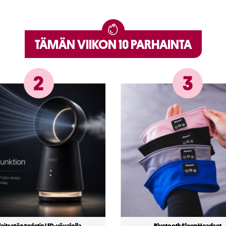
TÄMÄN VIIKON 10 PARHAINTA
2
3
eitsetön tuuletin LED-yövalolla
Bluetooth SleepHeadset