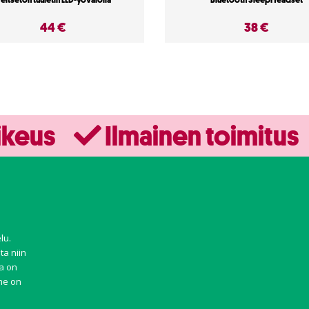
44 €
38 €
ikeus
Ilmainen toimitus
lu.
ta niin
ma on
mme on