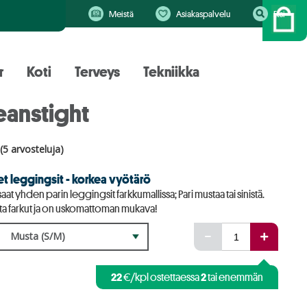
Meistä
Asiakaspalvelu
Etsi
r
Koti
Terveys
Tekniikka
eanstight
(5 arvosteluja)
et leggingsit - korkea vyötärö
aat yhden parin leggingsit farkkumallissa; Pari mustaa tai sinistä.
ilta farkut ja on uskomattoman mukava!
Musta (S/M)
22
2
€/kpl ostettaessa
tai enemmän