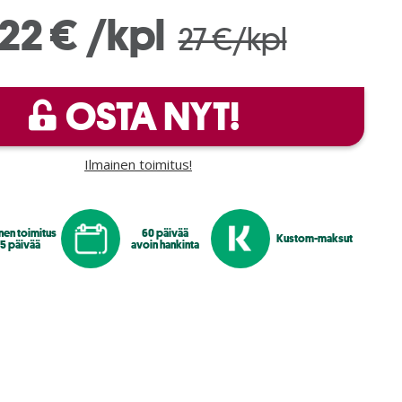
22 €
/kpl
27 €/kpl
OSTA NYT!
Ilmainen toimitus!
nen toimitus
60 päivää
Kustom-maksut
-5 päivää
avoin hankinta