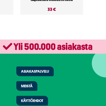
33 €
Yli 500.000 asiakasta
ASIAKASPALVELU
MEISTÄ
KÄYTTÖEHDOT