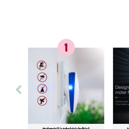
1
Hyönteisiä ja tuholaisia ​​hylkivä
V