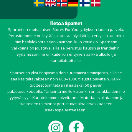
Tietoa Sparnet
Sparnet on ruotsalaisen Stores For You -yrityksen luoma palvelu.
Perusideamme on löytää ja tuottaa älykkäitä ja erityisiä tuotteita
niin henkilökohtaiseen käyttöön, kuin kotiinkin. Sparnetin
valikoima on joustava, sillä se perustuu kausiin ja trendeihin.
Sydämissämme on kuitenkin erityinen paikka ulkoilu- ja
kuntoilutuotteille.
Sparnet on yksi Pohjoismaiden suurimmista toimijoista, sillä se
saa käsiteltäväkseen noin 600–1000 tilausta päivittäin. Kaikki
tuotteet toimitetaan ilmaiseksi 60 päivän
palautusoikeudella. Tärkeintä meille kuitenkin on asiakkaidemme
tyytyväisyys. Kuuntelemme toiveitanne. Materiaalivalintamme ja
tuotteiden toiminnot perustuvat aina arvokkaaseen
asiakaspalautteeseen.