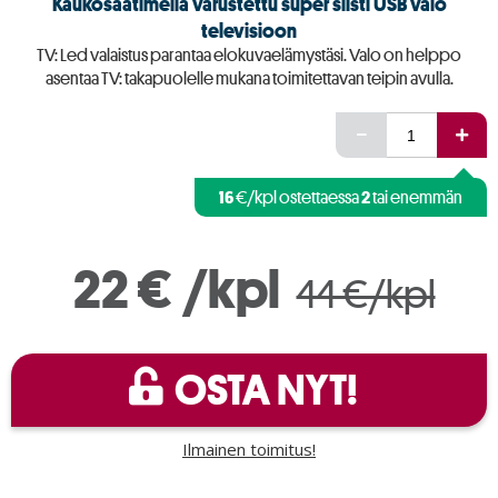
Kaukosäätimellä varustettu super siisti USB valo
televisioon
TV: Led valaistus parantaa elokuvaelämystäsi. Valo on helppo
asentaa TV: takapuolelle mukana toimitettavan teipin avulla.
16
2
€/kpl ostettaessa
tai enemmän
22 €
/kpl
44 €/kpl
OSTA NYT!
Ilmainen toimitus!