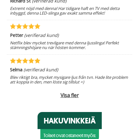
Richard St
(verifierad kund)
Extremt nöjd med denna! Har tidigare haft en TV med detta
inbyggd, denna LED-slinga gav exakt samma effekt!
Petter
(verifierad kund)
Netflix blev mycket trevligare med denna ljusslinga! Perfekt
stämningshöjare nu när hösten kommer.
Selma
(verifierad kund)
Blev riktigt bra, mycket mysigare ljus från tvn. Hade lite problem
att koppla in den, men löste sig tillslut =)
Visa fler
HAKUVINKKEJÄ
Toiset ovat ostaneet myös: