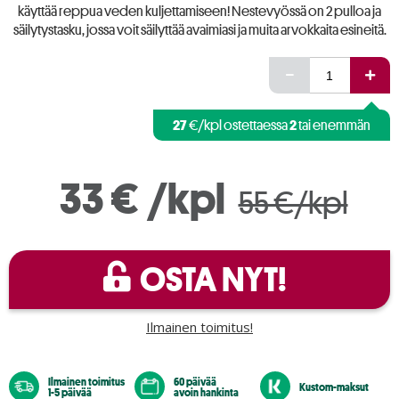
käyttää reppua veden kuljettamiseen! Nestevyössä on 2 pulloa ja
säilytystasku, jossa voit säilyttää avaimiasi ja muita arvokkaita esineitä.
27
2
€/kpl ostettaessa
tai enemmän
33 €
/kpl
55 €/kpl
OSTA NYT!
Ilmainen toimitus!
Ilmainen toimitus
60 päivää
Kustom-maksut
1-5 päivää
avoin hankinta