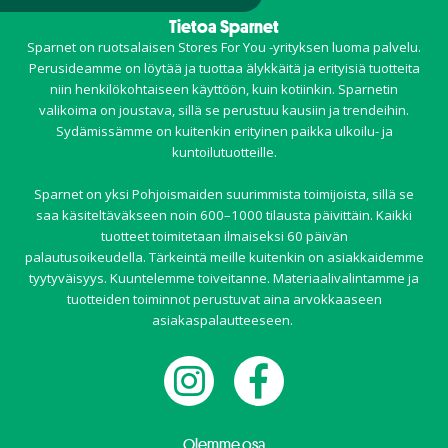
Tietoa Sparnet
Sparnet on ruotsalaisen Stores For You -yrityksen luoma palvelu.
Perusideamme on löytää ja tuottaa älykkäitä ja erityisiä tuotteita
niin henkilökohtaiseen käyttöön, kuin kotiinkin. Sparnetin
valikoima on joustava, sillä se perustuu kausiin ja trendeihin.
Sydämissämme on kuitenkin erityinen paikka ulkoilu- ja
kuntoilutuotteille.
Sparnet on yksi Pohjoismaiden suurimmista toimijoista, sillä se
saa käsiteltäväkseen noin 600–1000 tilausta päivittäin. Kaikki
tuotteet toimitetaan ilmaiseksi 60 päivän
palautusoikeudella. Tärkeintä meille kuitenkin on asiakkaidemme
tyytyväisyys. Kuuntelemme toiveitanne. Materiaalivalintamme ja
tuotteiden toiminnot perustuvat aina arvokkaaseen
asiakaspalautteeseen.
Olemme osa