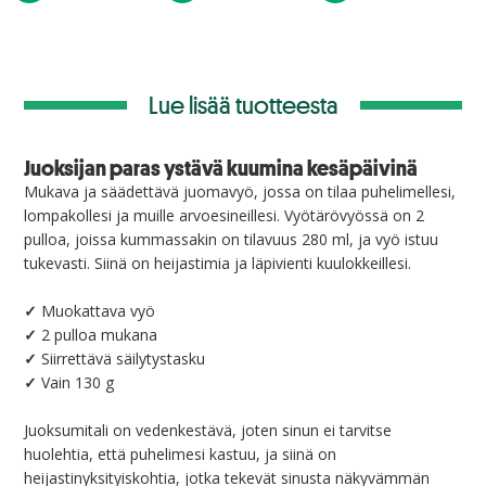
Lue lisää tuotteesta
Juoksijan paras ystävä kuumina kesäpäivinä
Mukava ja säädettävä juomavyö, jossa on tilaa puhelimellesi,
lompakollesi ja muille arvoesineillesi. Vyötärövyössä on 2
pulloa, joissa kummassakin on tilavuus 280 ml, ja vyö istuu
tukevasti. Siinä on heijastimia ja läpivienti kuulokkeillesi.
✓
Muokattava vyö
✓
2 pulloa mukana
✓
Siirrettävä säilytystasku
✓
Vain 130 g
Juoksumitali on vedenkestävä, joten sinun ei tarvitse
huolehtia, että puhelimesi kastuu, ja siinä on
heijastinyksityiskohtia, jotka tekevät sinusta näkyvämmän